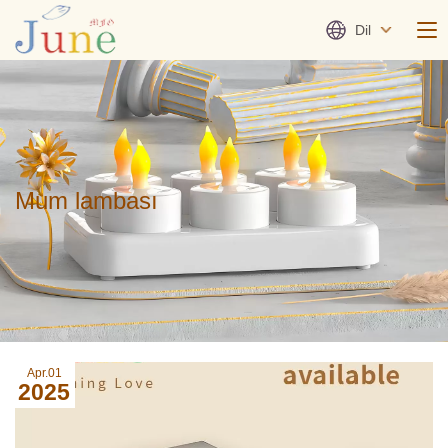
Dil
Mum lambası
Apr.01
2025