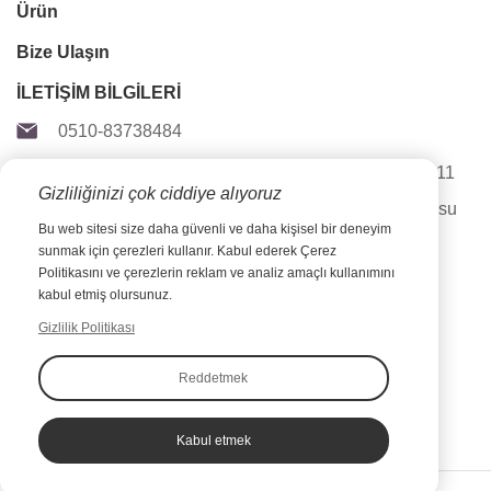
Ürün
Bize Ulaşın
İLETİŞİM BİLGİLERİ
0510-83738484
2 ve 4/F, Ceti A, (Wuxi) Ulusal Yazılım Parkı, 111-11
Gizliliğinizi çok ciddiye alıyoruz
Linghu Bulvarı, Xinwu Bölgesi, Wuxi Şehri, Jiangsu
Bu web sitesi size daha güvenli ve daha kişisel bir deneyim
Eyaleti, Çin,214135
sunmak için çerezleri kullanır. Kabul ederek Çerez
Politikasını ve çerezlerin reklam ve analiz amaçlı kullanımını
Servis yardım hattı
kabul etmiş olursunuz.
lynn@junemfg.com
Gizlilik Politikası
Reddetmek
Kabul etmek